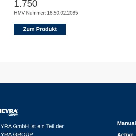
1.750
HMV Nummer: 18.50.02.2085
Zum Produkt
Manua
YRA GmbH ist ein Teil der
YRA GROUP
Active