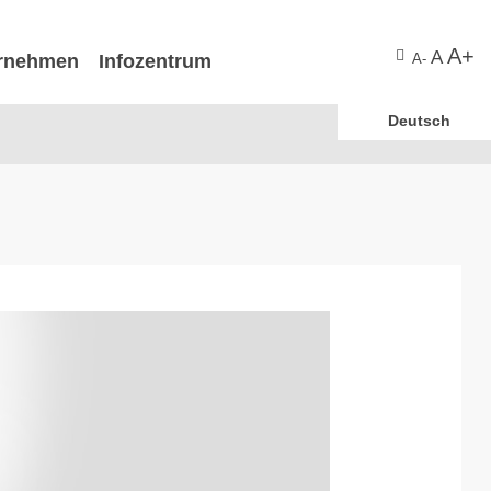
A+
A
rnehmen
Infozentrum
A-
Deutsch