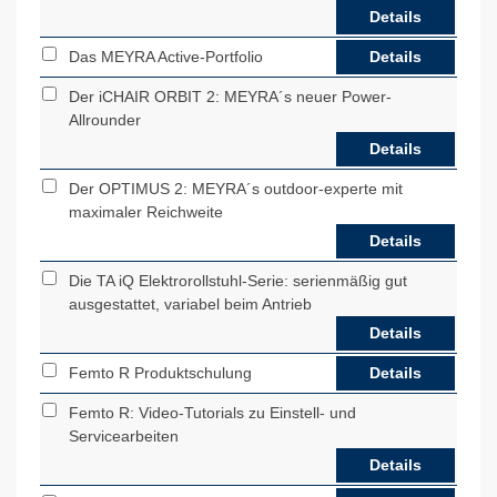
Details
Das MEYRA Active-Portfolio
Details
Der iCHAIR ORBIT 2: MEYRA´s neuer Power-
Allrounder
Details
Der OPTIMUS 2: MEYRA´s outdoor-experte mit
maximaler Reichweite
Details
Die TA iQ Elektrorollstuhl-Serie: serienmäßig gut
ausgestattet, variabel beim Antrieb
Details
Femto R Produktschulung
Details
Femto R: Video-Tutorials zu Einstell- und
Servicearbeiten
Details