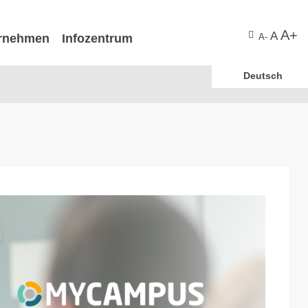
A+
A
rnehmen
Infozentrum
A-
Deutsch