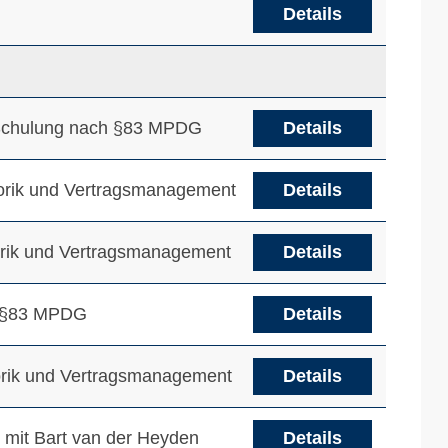
Details
PB-Schulung nach §83 MPDG
Details
atorik und Vertragsmanagement
Details
atorik und Vertragsmanagement
Details
ch §83 MPDG
Details
atorik und Vertragsmanagement
Details
g mit Bart van der Heyden
Details