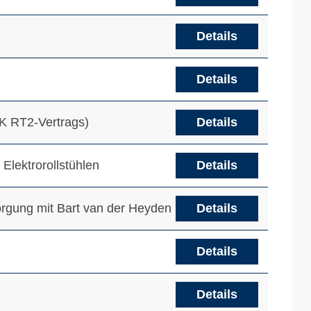
Details
Details
OK RT2-Vertrags)
Details
lektrorollstühlen
Details
rsorgung mit Bart van der Heyden
Details
Details
Details